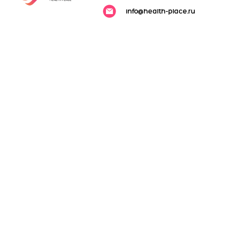
info@health-place.ru
Развивать профессиональное медицинское
сообщество, компетенции врачей общей практики
и узких специалистов с помощью проведения
эффективных экспертных вебинаров, мероприятий.
Развивать профессиональное медицинское