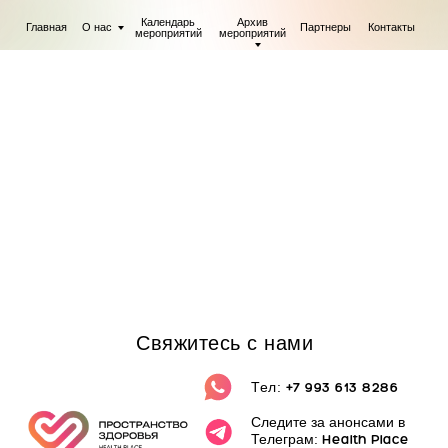
сообщество, компетенции врачей общей практики
и узких специалистов с помощью проведения
Календарь
Архив
Главная
О нас
Партнеры
Контакты
мероприятий
мероприятий
эффективных экспертных вебинаров, мероприятий.
Свяжитесь с нами
Тел:
+7 993 613 8286
Следите за анонсами в
Телеграм:
Health Place