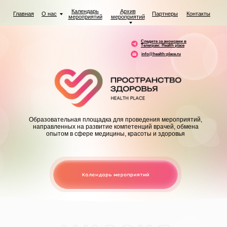
Календарь
Архив
Главная
О нас
Партнеры
Контакты
мероприятий
мероприятий
Следите за анонсами в
Телеграм:
Health place
info@health-place.ru
Образовательная площадка для проведения мероприятий,
направленных на развитие компетенций врачей, обмена
опытом в сфере медицины, красоты и здоровья