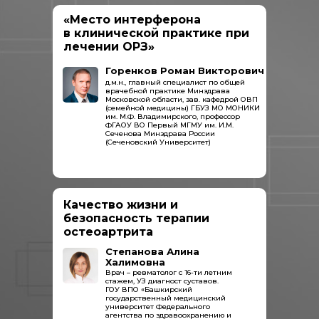
«Место интерферона
в клинической практике при
лечении ОРЗ»
Горенков Роман Викторович
д.м.н., главный специалист по общей
врачебной практике Минздрава
Московской области, зав. кафедрой ОВП
(семейной медицины) ГБУЗ МО МОНИКИ
им. М.Ф. Владимирского, профессор
ФГАОУ ВО Первый МГМУ им. И.М.
Сеченова Минздрава России
(Сеченовский Университет)
Качество жизни и
безопасность терапии
остеоартрита
Степанова Алина
Халимовна
Врач – ревматолог с 16-ти летним
стажем, УЗ диагност суставов.
ГОУ ВПО «Башкирский
государственный медицинский
университет Федерального
агентства по здравоохранению и