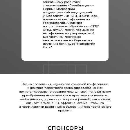
социальному развитию»
специализация «Лечебное дело»,
Первый Московскйи
государственный медицинский
университет имени И. М. Сеченова,
повышение квалификации по
Ревматологии, Академия
постдипломного образования ФГБУ
ФНКЦ ФМБА России, повышение
валификации по ультразвуковой
диагностике, Российское
межрегиональное общество по
изучению боли, курс "Психология
боли"
Целью проведения научно-практической конференции
«Практика первичного звена здравоохранения»
является совершенствование медицинской помощи путем
приобретения теоретических и практических навыков,
необходимых для решения вопросов ранней диагностики,
адекватного лечения, эффективного мониторинга
и профилактики различных заболеваний терапевтического
профиля.
СПОНСОРЫ