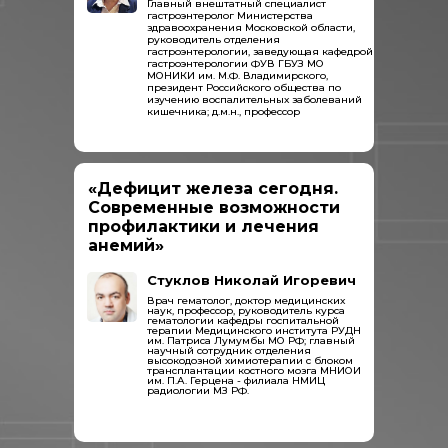
Главный внештатный специалист
гастроэнтеролог Министерства
здравоохранения Московской области,
руководитель отделения
гастроэнтерологии, заведующая кафедрой
гастроэнтерологии ФУВ ГБУЗ МО
МОНИКИ им. М.Ф. Владимирского,
президент Российского общества по
изучению воспалительных заболеваний
кишечника; д.м.н., профессор
«Дефицит железа сегодня.
Современные возможности
профилактики и лечения
анемий»
Стуклов Николай Игоревич
Врач гематолог, доктор медицинских
наук, профессор, руководитель курса
гематологии кафедры госпитальной
терапии Медицинского института РУДН
им. Патриса Лумумбы МО РФ; главный
научный сотрудник отделения
высокодозной химиотерапии с блоком
трансплантации костного мозга МНИОИ
им. П.А. Герцена - филиала НМИЦ
радиологии МЗ РФ.